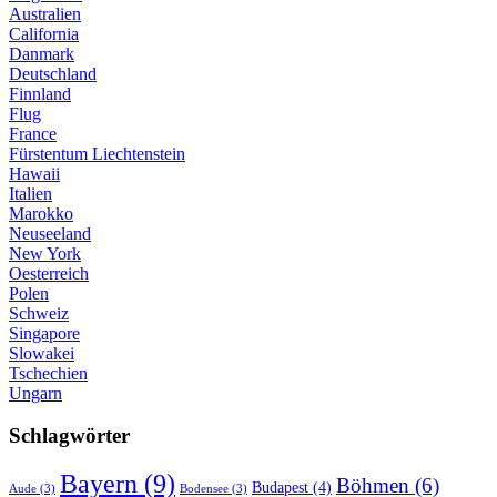
Australien
California
Danmark
Deutschland
Finnland
Flug
France
Fürstentum Liechtenstein
Hawaii
Italien
Marokko
Neuseeland
New York
Oesterreich
Polen
Schweiz
Singapore
Slowakei
Tschechien
Ungarn
Schlagwörter
Bayern
(9)
Böhmen
(6)
Budapest
(4)
Aude
(3)
Bodensee
(3)