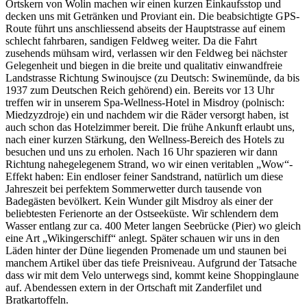
Ortskern von Wolin machen wir einen kurzen Einkaufsstop und
decken uns mit Getränken und Proviant ein. Die beabsichtigte GPS-
Route führt uns anschliessend abseits der Hauptstrasse auf einem
schlecht fahrbaren, sandigen Feldweg weiter. Da die Fahrt
zusehends mühsam wird, verlassen wir den Feldweg bei nächster
Gelegenheit und biegen in die breite und qualitativ einwandfreie
Landstrasse Richtung Swinoujsce (zu Deutsch: Swinemünde, da bis
1937 zum Deutschen Reich gehörend) ein. Bereits vor 13 Uhr
treffen wir in unserem Spa-Wellness-Hotel in Misdroy (polnisch:
Miedzyzdroje) ein und nachdem wir die Räder versorgt haben, ist
auch schon das Hotelzimmer bereit. Die frühe Ankunft erlaubt uns,
nach einer kurzen Stärkung, den Wellness-Bereich des Hotels zu
besuchen und uns zu erholen. Nach 16 Uhr spazieren wir dann
Richtung nahegelegenem Strand, wo wir einen veritablen „Wow“-
Effekt haben: Ein endloser feiner Sandstrand, natürlich um diese
Jahreszeit bei perfektem Sommerwetter durch tausende von
Badegästen bevölkert. Kein Wunder gilt Misdroy als einer der
beliebtesten Ferienorte an der Ostseeküste. Wir schlendern dem
Wasser entlang zur ca. 400 Meter langen Seebrücke (Pier) wo gleich
eine Art „Wikingerschiff“ anlegt. Später schauen wir uns in den
Läden hinter der Düne liegenden Promenade um und staunen bei
manchem Artikel über das tiefe Preisniveau. Aufgrund der Tatsache
dass wir mit dem Velo unterwegs sind, kommt keine Shoppinglaune
auf. Abendessen extern in der Ortschaft mit Zanderfilet und
Bratkartoffeln.