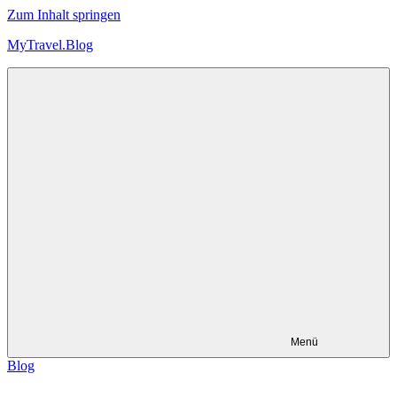
Zum Inhalt springen
MyTravel.Blog
Trips,
Touren
und
Technik
Menü
Blog