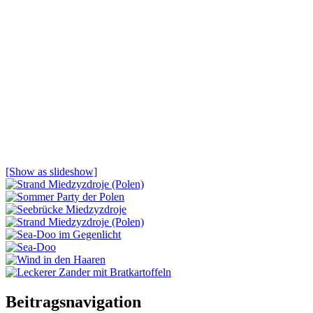
[Show as slideshow]
Misdroy
Beitragsnavigation
Ostsee
Wolin