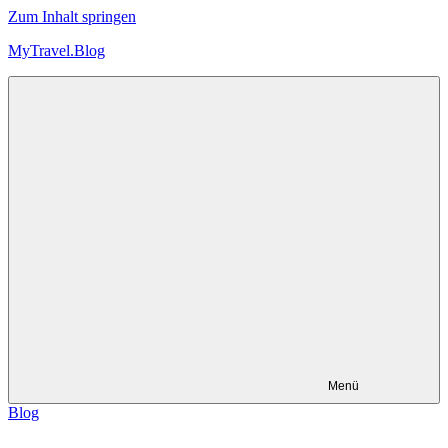
Zum Inhalt springen
MyTravel.Blog
Trips,
Touren
und
Technik
Menü
Blog