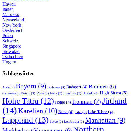
Hawaii
Italien
Marokko
Neuseeland
New York
Oesterreich
Polen
Schweiz
Singapore
Slowakei
Tschechien
Ungarn
Schlagwörter
Bayern
(9)
Böhmen
(6)
Budapest
(4)
Aude
(3)
Bodensee
(3)
High Sierra
(5)
Cauterets
(3)
Drôme
(3)
Fähre
(3)
Geier
(3)
Hamburg
(3)
Helsinki
(3)
Jütland
Hohe Tatra
(12)
Ironman
(7)
Höhle
(4)
(14)
Karelien
(10)
Kona
(4)
Lake Tahoe
(4)
Lahti
(3)
Lappland
(13)
Manhattan
(9)
Lecco
(3)
Lombardia
(3)
Northern
Mecklenburg-Vorpommern
(6)