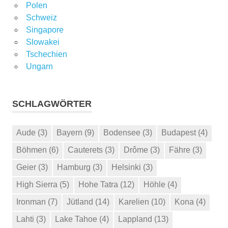
Polen
Schweiz
Singapore
Slowakei
Tschechien
Ungarn
SCHLAGWÖRTER
Aude
(3)
Bayern
(9)
Bodensee
(3)
Budapest
(4)
Böhmen
(6)
Cauterets
(3)
Drôme
(3)
Fähre
(3)
Geier
(3)
Hamburg
(3)
Helsinki
(3)
High Sierra
(5)
Hohe Tatra
(12)
Höhle
(4)
Ironman
(7)
Jütland
(14)
Karelien
(10)
Kona
(4)
Lahti
(3)
Lake Tahoe
(4)
Lappland
(13)