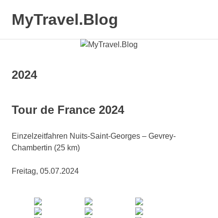
Zum
MyTravel.Blog
Inhalt
springen
MENÜ
Trips,
Touren
und
Technik
2024
Tour de France 2024
Einzelzeitfahren Nuits-Saint-Georges – Gevrey-
Chambertin (25 km)
Freitag, 05.07.2024