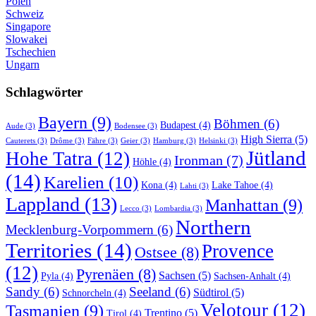
Polen
Schweiz
Singapore
Slowakei
Tschechien
Ungarn
Schlagwörter
Bayern
(9)
Böhmen
(6)
Budapest
(4)
Aude
(3)
Bodensee
(3)
High Sierra
(5)
Cauterets
(3)
Drôme
(3)
Fähre
(3)
Geier
(3)
Hamburg
(3)
Helsinki
(3)
Jütland
Hohe Tatra
(12)
Ironman
(7)
Höhle
(4)
(14)
Karelien
(10)
Kona
(4)
Lake Tahoe
(4)
Lahti
(3)
Lappland
(13)
Manhattan
(9)
Lecco
(3)
Lombardia
(3)
Northern
Mecklenburg-Vorpommern
(6)
Territories
(14)
Provence
Ostsee
(8)
(12)
Pyrenäen
(8)
Sachsen
(5)
Pyla
(4)
Sachsen-Anhalt
(4)
Sandy
(6)
Seeland
(6)
Südtirol
(5)
Schnorcheln
(4)
Velotour
(12)
Tasmanien
(9)
Trentino
(5)
Tirol
(4)