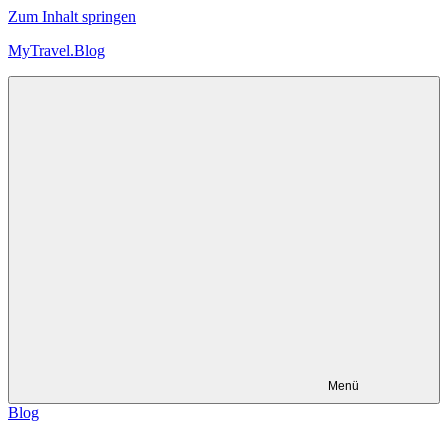
Zum Inhalt springen
MyTravel.Blog
Trips,
Touren
und
Technik
Menü
Blog