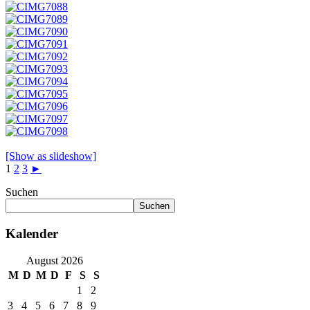
[Show as slideshow]
1
2
3
►
Suchen
Suchen
Kalender
August 2026
M
D
M
D
F
S
S
1
2
3
4
5
6
7
8
9