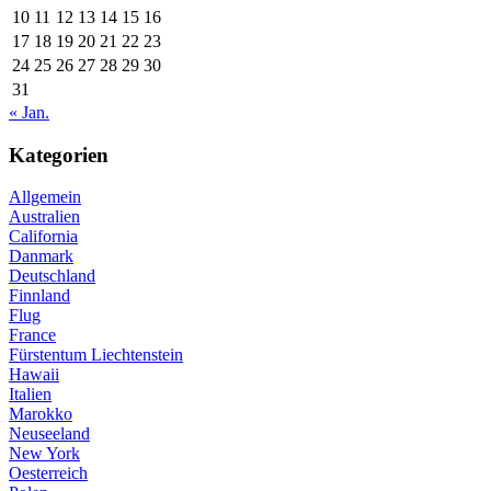
10
11
12
13
14
15
16
17
18
19
20
21
22
23
24
25
26
27
28
29
30
31
« Jan.
Kategorien
Allgemein
Australien
California
Danmark
Deutschland
Finnland
Flug
France
Fürstentum Liechtenstein
Hawaii
Italien
Marokko
Neuseeland
New York
Oesterreich