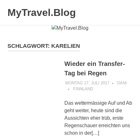
MyTravel.Blog
MENÜ
Trips,
Zum
Touren
Inhalt
und
Technik
springen
SCHLAGWORT:
KARELIEN
Wieder ein Transfer-
Tag bei Regen
MONTAG 17. JULI 2017
DANI
FINNLAND
Das wettermässige Auf und Ab
geht weiter, heute sind die
Aussichten eher trüb, erste
Regenschauer erreichten uns
schon in der[…]