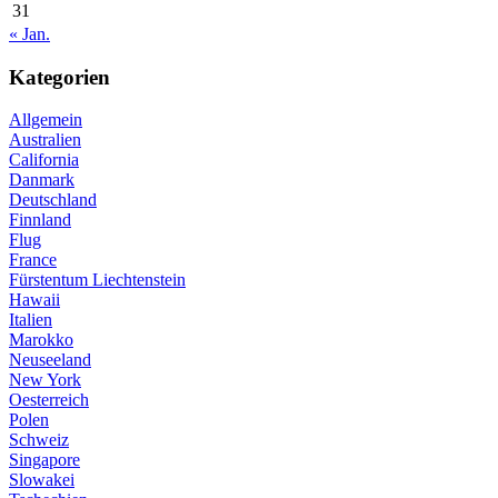
31
« Jan.
Kategorien
Allgemein
Australien
California
Danmark
Deutschland
Finnland
Flug
France
Fürstentum Liechtenstein
Hawaii
Italien
Marokko
Neuseeland
New York
Oesterreich
Polen
Schweiz
Singapore
Slowakei