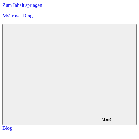
Zum Inhalt springen
MyTravel.Blog
Trips,
Touren
und
Technik
Menü
Blog