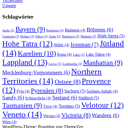
Tschechien
Ungarn
Schlagwörter
Bayern
(9)
Böhmen
(6)
Budapest
(4)
Aude
(3)
Bodensee
(3)
High Sierra
(5)
Cauterets
(3)
Drôme
(3)
Fähre
(3)
Geier
(3)
Hamburg
(3)
Helsinki
(3)
Jütland
Hohe Tatra
(12)
Ironman
(7)
Höhle
(4)
(14)
Karelien
(10)
Kona
(4)
Lake Tahoe
(4)
Lahti
(3)
Lappland
(13)
Manhattan
(9)
Lecco
(3)
Lombardia
(3)
Northern
Mecklenburg-Vorpommern
(6)
Territories
(14)
Provence
Ostsee
(8)
(12)
Pyrenäen
(8)
Sachsen
(5)
Pyla
(4)
Sachsen-Anhalt
(4)
Sandy
(6)
Seeland
(6)
Südtirol
(5)
Schnorcheln
(4)
Velotour
(12)
Tasmanien
(9)
Trentino
(5)
Tirol
(4)
Veneto
(14)
Victoria
(8)
Wandern
(6)
Verona
(4)
Wien
(4)
WordPress-Theme: Poseidon von ThemeZee.