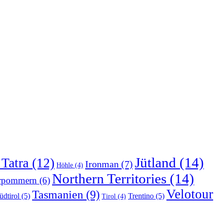
Jütland
(14)
Tatra
(12)
Ironman
(7)
Höhle
(4)
Northern Territories
(14)
rpommern
(6)
Velotour
Tasmanien
(9)
üdtirol
(5)
Trentino
(5)
Tirol
(4)