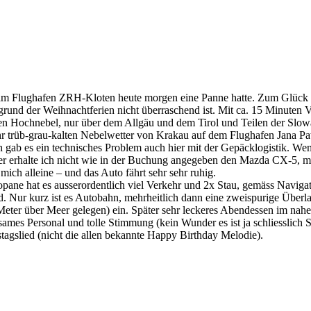
 am Flughafen ZRH-Kloten heute morgen eine Panne hatte. Zum Glück 
grund der Weihnachtferien nicht überraschend ist. Mit ca. 15 Minuten Ver
gen Hochnebel, nur über dem Allgäu und dem Tirol und Teilen der Slo
 trüb-grau-kalten Nebelwetter von Krakau auf dem Flughafen Jana Paw
ch gab es ein technisches Problem auch hier mit der Gepäcklogistik. W
der erhalte ich nicht wie in der Buchung angegeben den Mazda CX-5, m
ich alleine – und das Auto fährt sehr sehr ruhig.
opane hat es ausserordentlich viel Verkehr und 2x Stau, gemäss Naviga
. Nur kurz ist es Autobahn, mehrheitlich dann eine zweispurige Überlan
er über Meer gelegen) ein. Später sehr leckeres Abendessen im nahege
ksames Personal und tolle Stimmung (kein Wunder es ist ja schliesslich
tagslied (nicht die allen bekannte Happy Birthday Melodie).