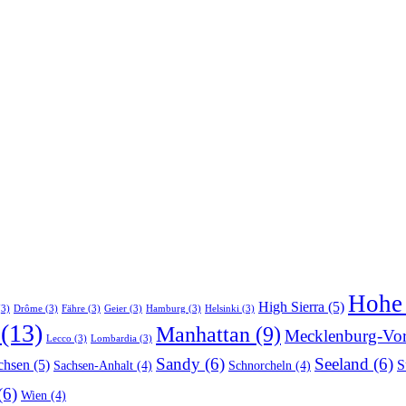
Hohe 
High Sierra
(5)
3)
Drôme
(3)
Fähre
(3)
Geier
(3)
Hamburg
(3)
Helsinki
(3)
(13)
Manhattan
(9)
Mecklenburg-Vo
Lecco
(3)
Lombardia
(3)
Sandy
(6)
Seeland
(6)
chsen
(5)
S
Sachsen-Anhalt
(4)
Schnorcheln
(4)
(6)
Wien
(4)