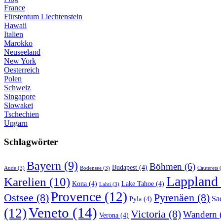
France
Fürstentum Liechtenstein
Hawaii
Italien
Marokko
Neuseeland
New York
Oesterreich
Polen
Schweiz
Singapore
Slowakei
Tschechien
Ungarn
Schlagwörter
Bayern
(9)
Böhmen
(6)
Budapest
(4)
Aude
(3)
Bodensee
(3)
Cauterets
(
Lappland
Karelien
(10)
Kona
(4)
Lake Tahoe
(4)
Lahti
(3)
Provence
(12)
Ostsee
(8)
Pyrenäen
(8)
Sa
Pyla
(4)
Veneto
(14)
(12)
Victoria
(8)
Wandern
Verona
(4)