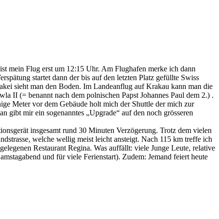
ist mein Flug erst um 12:15 Uhr. Am Flughafen merke ich dann
spätung startet dann der bis auf den letzten Platz gefüllte Swiss
wakei sieht man den Boden. Im Landeanflug auf Krakau kann man die
la II (= benannt nach dem polnischen Papst Johannes Paul dem 2.) .
enige Meter vor dem Gebäude holt mich der Shuttle der mich zur
an gibt mir ein sogenanntes „Upgrade“ auf den noch grösseren
tionsgerät insgesamt rund 30 Minuten Verzögerung. Trotz dem vielen
dstrasse, welche wellig meist leicht ansteigt. Nach 115 km treffe ich
legenen Restaurant Regina. Was auffällt: viele Junge Leute, relative
 Samstagabend und für viele Ferienstart). Zudem: Jemand feiert heute