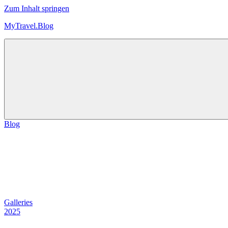
Zum Inhalt springen
MyTravel.Blog
Trips,
Touren
und
Technik
Blog
Galleries
2025