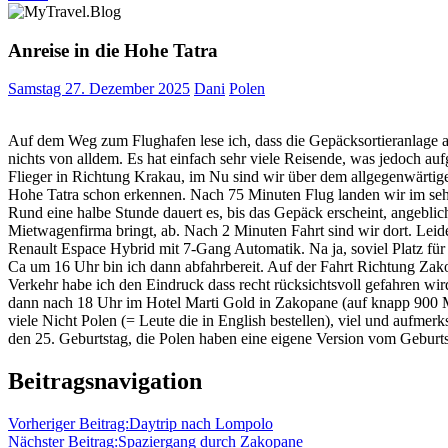
Anreise in die Hohe Tatra
Samstag 27. Dezember 2025
Dani
Polen
Auf dem Weg zum Flughafen lese ich, dass die Gepäcksortieranlage
nichts von alldem. Es hat einfach sehr viele Reisende, was jedoch auf
Flieger in Richtung Krakau, im Nu sind wir über dem allgegenwärti
Hohe Tatra schon erkennen. Nach 75 Minuten Flug landen wir im sehr
Rund eine halbe Stunde dauert es, bis das Gepäck erscheint, angebli
Mietwagenfirma bringt, ab. Nach 2 Minuten Fahrt sind wir dort. Lei
Renault Espace Hybrid mit 7-Gang Automatik. Na ja, soviel Platz für m
Ca um 16 Uhr bin ich dann abfahrbereit. Auf der Fahrt Richtung Zak
Verkehr habe ich den Eindruck dass recht rücksichtsvoll gefahren wird
dann nach 18 Uhr im Hotel Marti Gold in Zakopane (auf knapp 900 Met
viele Nicht Polen (= Leute die in English bestellen), viel und aufmer
den 25. Geburtstag, die Polen haben eine eigene Version vom Geburts
Hohe
Beitragsnavigation
Tatra
Vorheriger Beitrag:
Daytrip nach Lompolo
Nächster Beitrag:
Spaziergang durch Zakopane